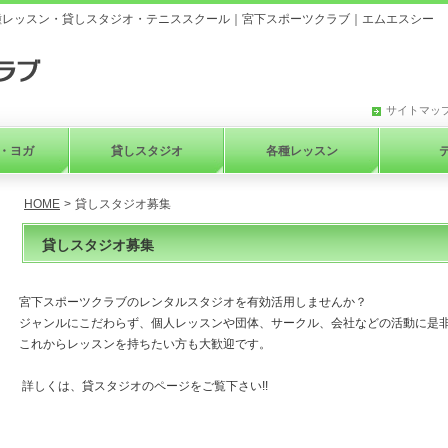
種レッスン・貸しスタジオ・テニススクール｜宮下スポーツクラブ｜エムエスシー
サイトマッ
・ヨガ
貸しスタジオ
各種レッスン
HOME
>
貸しスタジオ募集
貸しスタジオ募集
宮下スポーツクラブのレンタルスタジオを有効活用しませんか？
ジャンルにこだわらず、個人レッスンや団体、サークル、会社などの活動に是
これからレッスンを持ちたい方も大歓迎です。
詳しくは、貸スタジオのページをご覧下さい!!