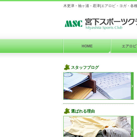
木更津・袖ヶ浦・君津|エアロビ・ヨガ・各
HOME
エアロビ
スタッフブログ
選ばれる理由